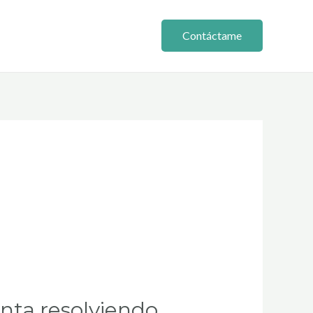
Contáctame
enta,resolviendo