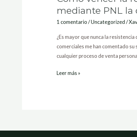
vencer
mediante PNL la 
la
1 comentario
/
Uncategorized
/
Xav
resistencia
del
¿Es mayor que nunca la resistencia
cliente
comerciales me han comentado su se
ante
cualquier proceso de venta personal
la
Leer más »
venta,resolviendo
mediante
PNL
la
disonancia
cognitiva